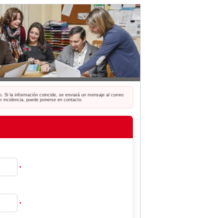
o. Si la información coincide, se enviará un mensaje al correo
ier incidencia, puede ponerse en contacto.
*
*