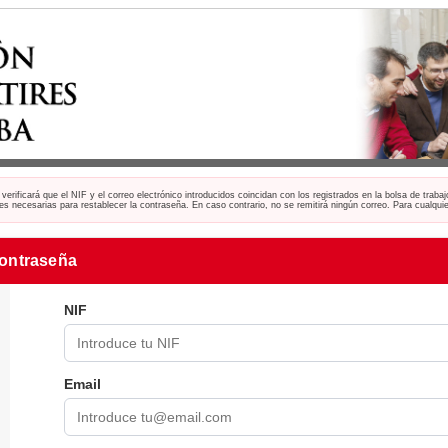
rificará que el NIF y el correo electrónico introducidos coincidan con los registrados en la bolsa de trabaj
ones necesarias para restablecer la contraseña. En caso contrario, no se remitirá ningún correo. Para cualqu
contraseña
NIF
Email